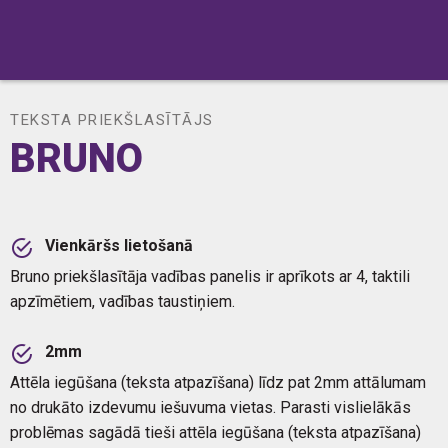
SĀKUMS
BRUNO
TEKSTA PRIEKŠLASĪTĀJS
BRUNO
Vienkāršs lietošanā
Bruno priekšlasītāja vadības panelis ir aprīkots ar 4, taktili
apzīmētiem, vadības taustiņiem.
2mm
Attēla iegūšana (teksta atpazīšana) līdz pat 2mm attālumam
no drukāto izdevumu iešuvuma vietas. Parasti vislielākās
problēmas sagādā tieši attēla iegūšana (teksta atpazīšana)