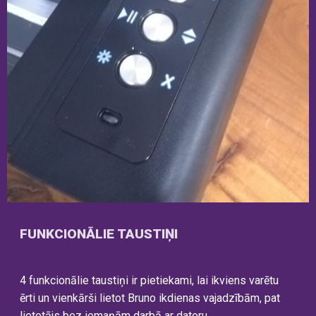
FUNKCIONĀLIE TAUSTIŅI
4 funkcionālie taustiņi ir pietiekami, lai ikviens varētu
ērti un vienkārši lietot Bruno ikdienas vajadzībām, pat
lietotājs bez iemaņām darbā ar datoru.